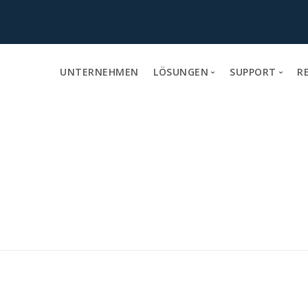
UNTERNEHMEN
LÖSUNGEN
SUPPORT
R
IT-Compact Server Center
Beratung und 
IT-Compact Server-/ IT-Contain
Planung
RZ / Serverraum Komponenten
Projektmana
Generalunter
Wartung und I